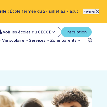
lle :
École fermée du 27 juillet au 7 août
l'alerte
Fermer
Na
Voir les écoles du CECCE
Inscription
Nav
Open sea
Vie scolaire
Services
Zone parents
se
pri