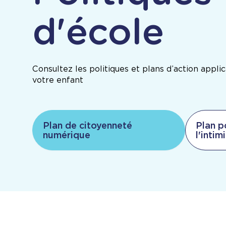
d'école
Consultez les politiques et plans d’action appli
votre enfant
Plan de citoyenneté
Plan p
numérique
l'intim