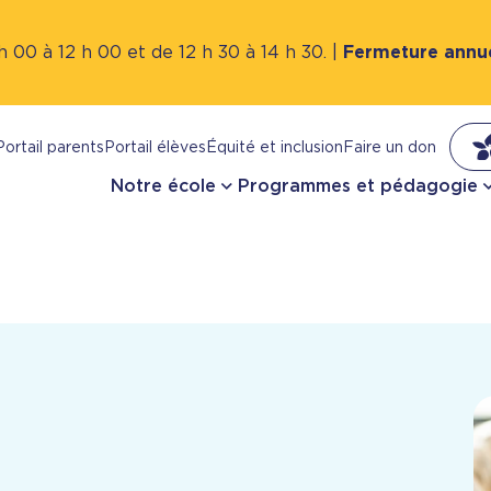
 00 à 12 h 00 et de 12 h 30 à 14 h 30. |
Fermeture annue
Portail parents
Portail élèves
Équité et inclusion
Faire un don
Notre école
Programmes et pédagogie