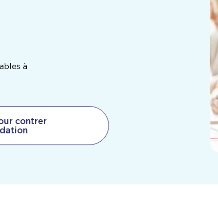
cables à
our contrer
idation