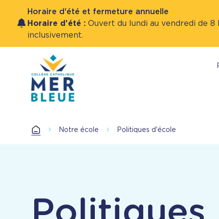
Horaire d'été et fermeture annuelle
Horaire d'été :
Ouvert du lundi au vendredi de 8 h
inclusivement.
Aller
au
contenu
principal
Accueil
Notre école
Politiques d'école
Accueil
Politiques