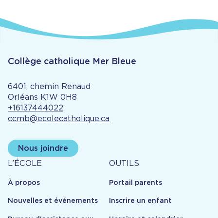
Collège catholique Mer Bleue
6401, chemin Renaud
Orléans K1W 0H8
+16137444022
ccmb@ecolecatholique.ca
Nous joindre
À
Outils
L’ÉCOLE
OUTILS
propos
À propos
Portail parents
Nouvelles et événements
Inscrire un enfant