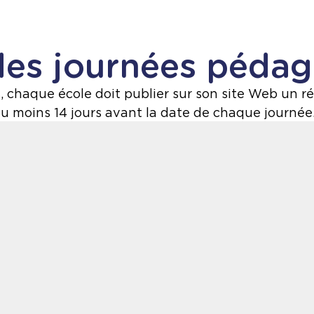
des journées péda
chaque école doit publier sur son site Web un r
u moins 14 jours avant la date de chaque journée
si qu'à la rédaction des bulletins.
i qu’ à la rédaction des bulletins.