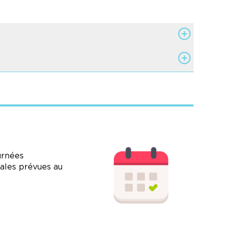
Image
urnées
iales prévues au