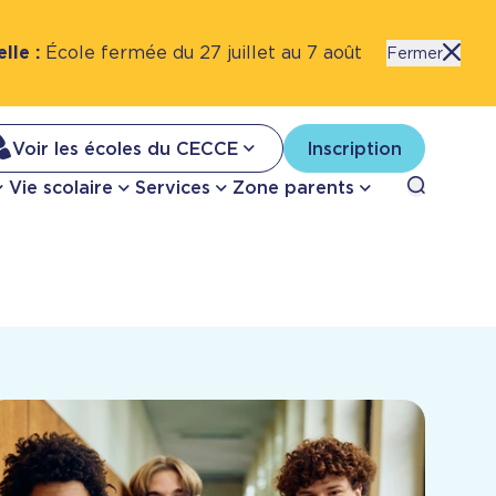
lle :
École fermée du 27 juillet au 7 août
l'alerte
Fermer
Na
Voir les écoles du CECCE
Inscription
Nav
Open sea
Vie scolaire
Services
Zone parents
se
pri