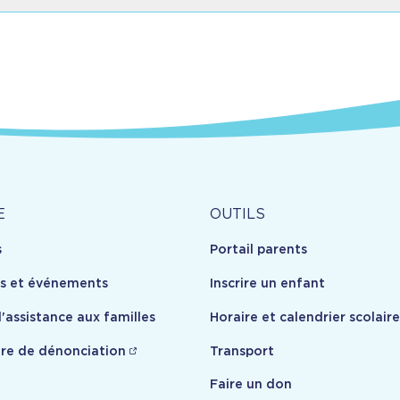
tière
gues matière
tière
Outils
E
OUTILS
s
Portail parents
opos
s de matière (2026-2027)
es et événements
Inscrire un enfant
'assistance aux familles
Horaire et calendrier scolaire
re de dénonciation
Transport
Faire un don