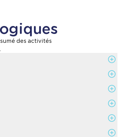
gogiques
ésumé des activités
.