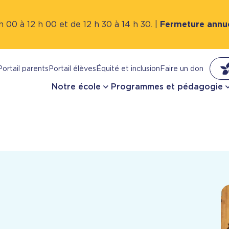
 00 à 12 h 00 et de 12 h 30 à 14 h 30. |
Fermeture annue
Portail parents
Portail élèves
Équité et inclusion
Faire un don
Notre école
Programmes et pédagogie